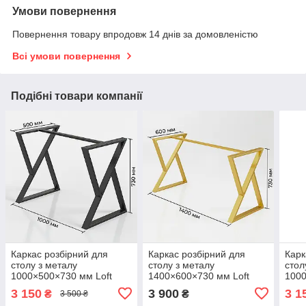
Умови повернення
Повернення товару впродовж 14 днів за домовленістю
Всі умови повернення
Подібні товари компанії
Каркас розбірний для
Каркас розбірний для
Карк
столу з металу
столу з металу
стол
1000×500×730 мм Loft
1400×600×730 мм Loft
1000
Чорний
Золото
Золо
3 150
3 900
3 1
₴
₴
3 500 ₴