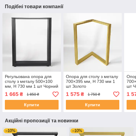
Подібні товари компанії
Регульована опора для
Опора для столу з металу
Опор
столу з металу 500×100
700×395 мм, H 730 мм 1
700×
мм, H 730 мм 1 шт Чорний
шт Золото
шт 
1 665
1 575
1 5
₴
₴
1 850 ₴
1 750 ₴
Купити
Купити
Акційні пропозиції та новинки
–10%
–10%