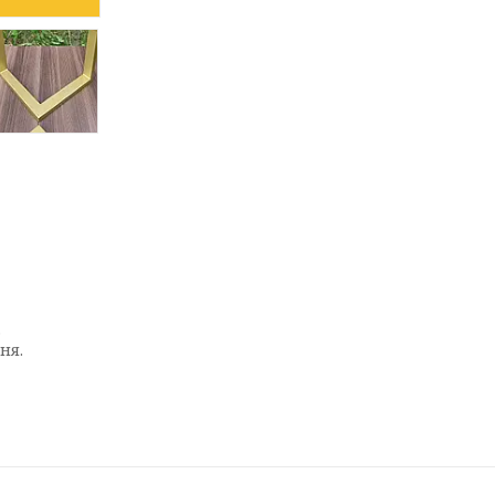
.
ня.