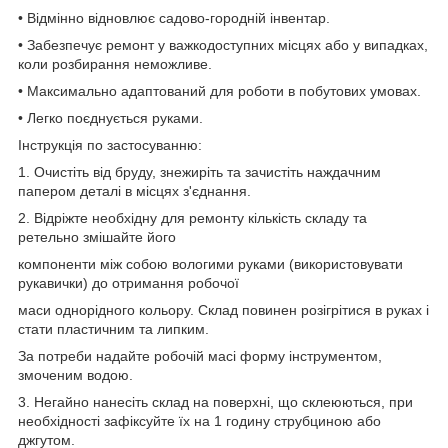
• Відмінно відновлює садово-городній інвентар.
• Забезпечує ремонт у важкодоступних місцях або у випадках,
коли розбирання неможливе.
• Максимально адаптований для роботи в побутових умовах.
• Легко поєднується руками.
Інструкція по застосуванню:
1. Очистіть від бруду, знежиріть та зачистіть наждачним
папером деталі в місцях з'єднання.
2. Відріжте необхідну для ремонту кількість складу та
ретельно змішайте його
компоненти між собою вологими руками (використовувати
рукавички) до отримання робочої
маси однорідного кольору. Склад повинен розігрітися в руках і
стати пластичним та липким.
За потреби надайте робочій масі форму інструментом,
змоченим водою.
3. Негайно нанесіть склад на поверхні, що склеюються, при
необхідності зафіксуйте їх на 1 годину струбциною або
джгутом.