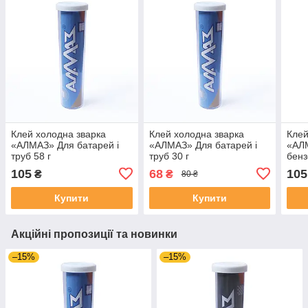
Клей холодна зварка
Клей холодна зварка
Клей
«АЛМАЗ» Для батарей і
«АЛМАЗ» Для батарей і
«АЛ
труб 58 г
труб 30 г
бенз
105
68
105
₴
₴
80 ₴
Купити
Купити
Акційні пропозиції та новинки
–15%
–15%