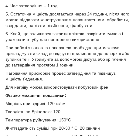
4. Час затвердіння – 1 год.
5. Остаточна міцність досягається через 24 години, після чого
можна піддавати конструктивним навантаженням, обробляти,
свердлити, нарізати різьблення, фарбувати.
6. Клей, що залишився закрити плівкою, закріпити гумкою і
упаковати в тубу для повторного використання.
При роботі з вологою поверхнею необхідно притискаючи
пригладжувати склад до відчуття прилипання до поверхні або
зупинки течі. Утримуйте за допомогою джгута або кріплення
до затвердіння протягом 1 години.
Нагрівання прискорює процес затвердіння та підвищує
міцність з'єднання.
Для нагріву можна використовувати побутовий фен.
Фізико-механічні показники:
Міцність при відриві: 120 кг/см
Твердість по Брінеллю: 120
Температура руйнування: 150°C
Життєздатність суміші при 20-30 ° C: 20 хвилин