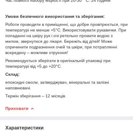
Час повного набору міцності при 20-30 ° С: 24 години
Умови безпечного використання та зберігання:
Роботи проводити в приміщенні, що добре провітрюється, при
температурі не менше +5°С. Використовувати рукавички. При
попаданні на шкіру рук і очі ретельно промити водою з
милом, звернутися до лікаря. Бережіть від дітей! Може
спричинити подразнення очей та шкіри, при потраплянні
всередину – можливе отруєння!
Рекомендується зберігати в оригінальній упаковці при
температурі від +5 до +20°С.
Склад:
епоксидні смоли, затверджувач, мінеральні та залізні
наповнювачі.
Термін зберігання – 12 місяців.
Приховати
Характеристики