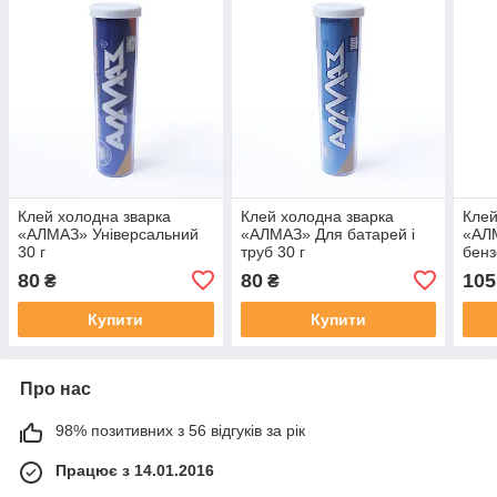
Клей холодна зварка
Клей холодна зварка
Клей
«АЛМАЗ» Універсальний
«АЛМАЗ» Для батарей і
«АЛ
30 г
труб 30 г
бенз
80
80
105
₴
₴
Купити
Купити
Про нас
98% позитивних з 56 відгуків за рік
Працює з 14.01.2016