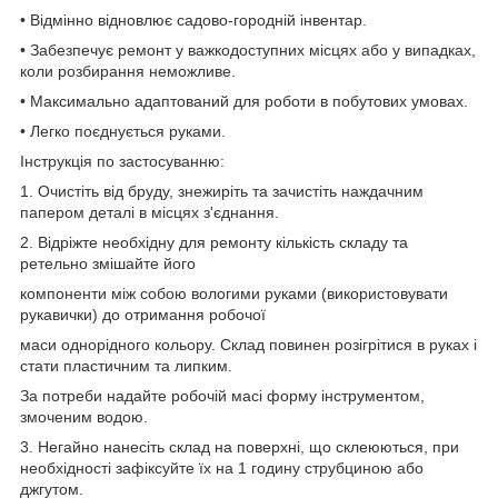
• Відмінно відновлює садово-городній інвентар.
• Забезпечує ремонт у важкодоступних місцях або у випадках,
коли розбирання неможливе.
• Максимально адаптований для роботи в побутових умовах.
• Легко поєднується руками.
Інструкція по застосуванню:
1. Очистіть від бруду, знежиріть та зачистіть наждачним
папером деталі в місцях з'єднання.
2. Відріжте необхідну для ремонту кількість складу та
ретельно змішайте його
компоненти між собою вологими руками (використовувати
рукавички) до отримання робочої
маси однорідного кольору. Склад повинен розігрітися в руках і
стати пластичним та липким.
За потреби надайте робочій масі форму інструментом,
змоченим водою.
3. Негайно нанесіть склад на поверхні, що склеюються, при
необхідності зафіксуйте їх на 1 годину струбциною або
джгутом.