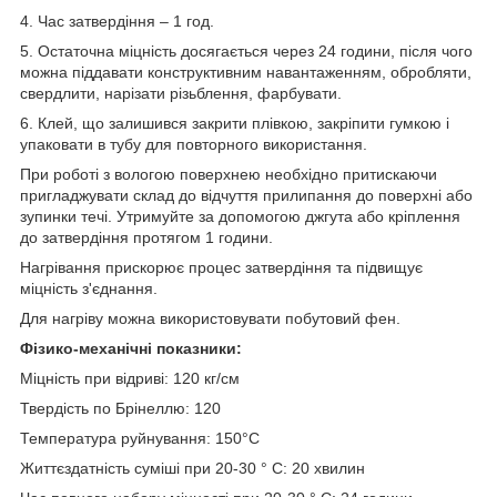
4. Час затвердіння – 1 год.
5. Остаточна міцність досягається через 24 години, після чого
можна піддавати конструктивним навантаженням, обробляти,
свердлити, нарізати різьблення, фарбувати.
6. Клей, що залишився закрити плівкою, закріпити гумкою і
упаковати в тубу для повторного використання.
При роботі з вологою поверхнею необхідно притискаючи
пригладжувати склад до відчуття прилипання до поверхні або
зупинки течі. Утримуйте за допомогою джгута або кріплення
до затвердіння протягом 1 години.
Нагрівання прискорює процес затвердіння та підвищує
міцність з'єднання.
Для нагріву можна використовувати побутовий фен.
Фізико-механічні показники:
Міцність при відриві: 120 кг/см
Твердість по Брінеллю: 120
Температура руйнування: 150°C
Життєздатність суміші при 20-30 ° C: 20 хвилин