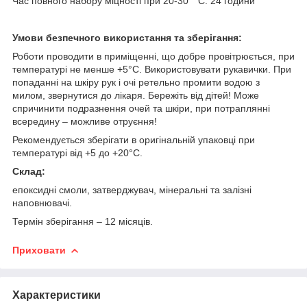
Час повного набору міцності при 20-30 ° С: 24 години
Умови безпечного використання та зберігання:
Роботи проводити в приміщенні, що добре провітрюється, при
температурі не менше +5°С. Використовувати рукавички. При
попаданні на шкіру рук і очі ретельно промити водою з
милом, звернутися до лікаря. Бережіть від дітей! Може
спричинити подразнення очей та шкіри, при потраплянні
всередину – можливе отруєння!
Рекомендується зберігати в оригінальній упаковці при
температурі від +5 до +20°С.
Склад:
епоксидні смоли, затверджувач, мінеральні та залізні
наповнювачі.
Термін зберігання – 12 місяців.
Приховати
Характеристики