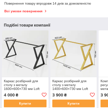
Повернення товару впродовж 14 днів за домовленістю
Всі умови повернення
Подібні товари компанії
Каркас розбірний для
Каркас розбірний для
Комп
столу з металу
столу з металу
регу
1600×600×730 мм Loft
1400×600×730 мм Loft
мета
Чорний
Золото
730 
4 000
3 900
3 9
₴
₴
Купити
Купити