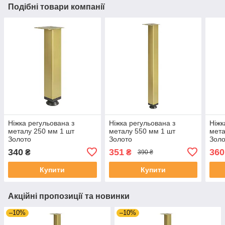
Подібні товари компанії
Ніжка регульована з
Ніжка регульована з
Ніжк
металу 250 мм 1 шт
металу 550 мм 1 шт
мета
Золото
Золото
Золо
340
351
360
₴
₴
390 ₴
Купити
Купити
Акційні пропозиції та новинки
–10%
–10%